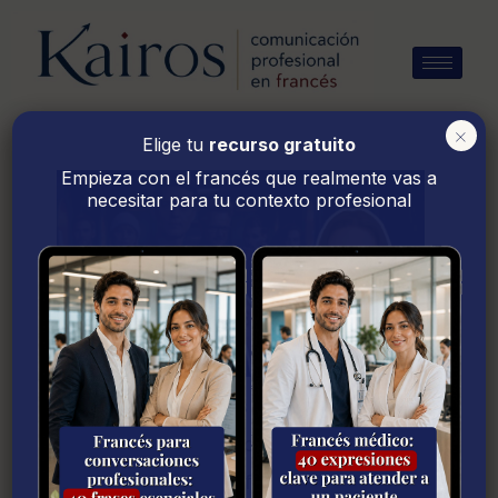
Ir
al
contenido
×
Elige tu
recurso gratuito
Empieza con el francés que realmente vas a
necesitar para tu contexto profesional
Inicio
Los videos
Berlín: aprende francés con la serie de
Netflix