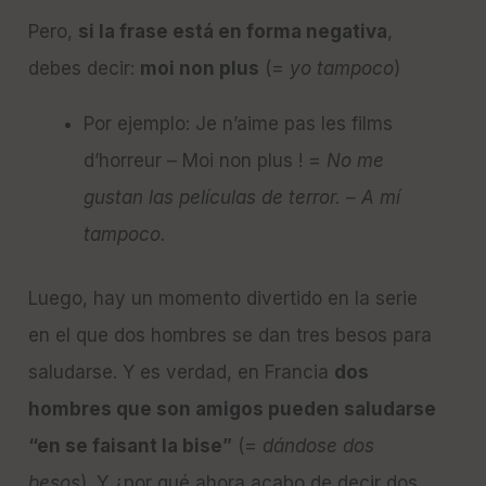
Pero,
si la frase está en forma negativa
,
debes decir:
moi non plus
(=
yo tampoco
)
Por ejemplo: Je n’aime pas les films
d’horreur – Moi non plus ! =
No me
gustan las películas de terror. – A mí
tampoco.
Luego, hay un momento divertido en la serie
en el que dos hombres se dan tres besos para
saludarse. Y es verdad, en Francia
dos
hombres que son amigos pueden saludarse
“en se faisant la bise”
(=
dándose dos
besos
). Y ¿por qué ahora acabo de decir dos