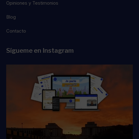
g
n
Opiniones y Testimonios
r
a
Blog
m
-
1
Contacto
Sígueme en Instagram