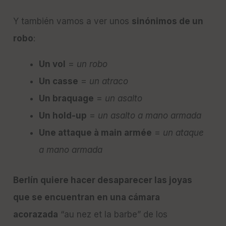
Y también vamos a ver unos
sinónimos de un
robo
:
Un vol
=
un robo
Un casse
=
un atraco
Un braquage
=
u
n asalto
Un hold-up
=
un asalto a mano armada
Une attaque à main armée
=
un ataque
a mano armada
Berlín quiere hacer desaparecer las joyas
que se encuentran en una cámara
acorazada
“au nez et la barbe” de los