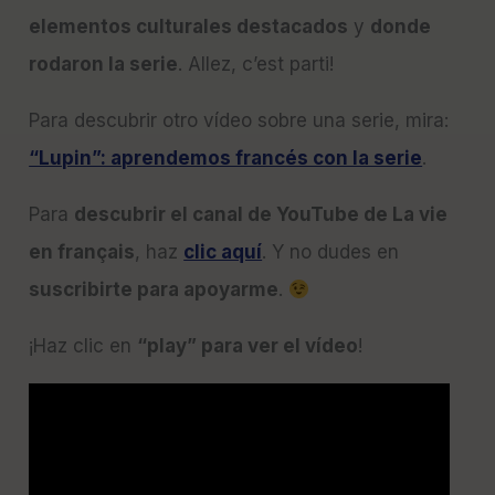
elementos culturales destacados
y
donde
rodaron la serie
. Allez, c’est parti!
Para descubrir otro vídeo sobre una serie, mira:
“Lupin”: aprendemos francés con la serie
.
Para
descubrir el canal de YouTube de La vie
en français
, haz
clic aquí
. Y no dudes en
suscribirte para apoyarme
.
¡Haz clic en
“play”
para ver el vídeo
!