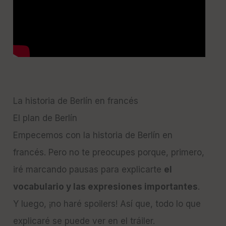
La historia de Berlín en francés
El plan de Berlín
Empecemos con la historia de Berlín en
francés. Pero no te preocupes porque, primero,
iré marcando pausas para explicarte
el
vocabulario y las expresiones importantes
.
Y luego, ¡no haré spoilers! Así que, todo lo que
explicaré se puede ver en el tráiler.