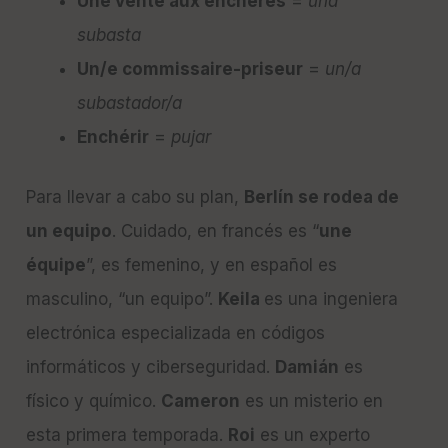
Une vente aux enchères
=
una
subasta
Un/e commissaire-priseur
=
un/a
subastador/a
Enchérir
=
pujar
Para llevar a cabo su plan,
Berlín se rodea de
un equipo
. Cuidado, en francés es “
une
équipe
”, es femenino, y en español es
masculino, “un equipo”.
Keila
es una ingeniera
electrónica especializada en códigos
informáticos y ciberseguridad.
Damián
es
físico y químico.
Cameron
es un misterio en
esta primera temporada.
Roi
es un experto