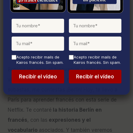
Acepto recibir mails de
Acepto recibir mails de
Kairos francés. Sin spam.
Kairos francés. Sin spam.
Bonjour les amis et bienvenue a este nuevo
vídeo! Si te digo: atraco, royas, casa de
subastas, me contestas ¡Berlín! Hoy, te llevo a
París para aprender francés con esta serie de
Netflix. Te contaré
la historia Berlín en
francés
, con las
expresiones y el
vocabulario
asociados. Y también veremos