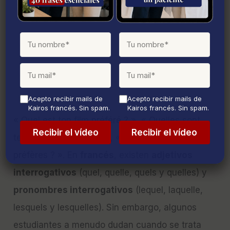
Acepto recibir mails de
Acepto recibir mails de
Kairos francés. Sin spam.
Kairos francés. Sin spam.
« Quel est ton film préféré ? », « Quelles sont
tes séries préférées ? », « Laquelle tu
préfères ? ». En
francés
, existen
adjetivos
interrogativos
(quel, quelle, quels y quelles) y
pronombres interrogativos
(lequel, laquelle,
lesquels y lesquelles). Sin embargo, algunos
estudiantes a menudo dudan cuando se trata