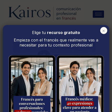
Ir
al
contenido
×
Elige tu
recurso gratuito
Empieza con el francés que realmente vas a
necesitar para tu contexto profesional
Inicio
Gramática
Los adjetivos (quel…) y los pronombres
interrogativos (lequel…) en francés