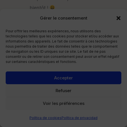
bientôt !
Gérer le consentement
Responder
Pour offrir les meilleures expériences, nous utilisons des
technologies telles que les cookies pour stocker et/ou accéder aux
informations des appareils. Le fait de consentir à ces technologies
nous permettra de traiter des données telles que le comportement
de navigation ou les ID uniques sur ce site. Le fait de ne pas
consentir ou de retirer son consentement peut avoir un effet négatif
Deja un comentario
sur certaines caractéristiques et fonctions.
Tu dirección de correo electrónico no será
Accepter
publicada.
Los campos obligatorios están
Refuser
marcados con
*
Voir les préférences
Escribe
Política de cookies
Política de privacidad
aquí...