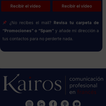
¿No recibes el mail?
Revisa tu carpeta de
“Promociones” o “Spam”
y añade mi dirección a
tus contactos para no perderte nada.
I
L
F
P
Y
c
i
a
o
o