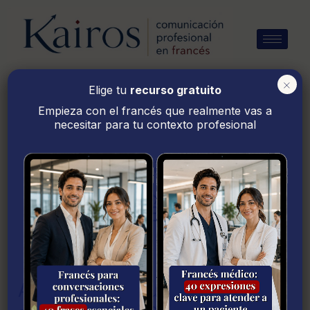
Ir
al
contenido
×
Elige tu
recurso gratuito
Empieza con el francés que realmente vas a
necesitar para tu contexto profesional
pronunciar los
sonidos u y ou
en francés
Aprende a pronunciar los
Aprende