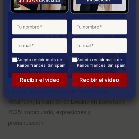
francés
Louane
en
Eurovisión
2025:
aprendemos
francés
Acepto recibir mails de
Acepto recibir mails de
Kairos francés. Sin spam.
Kairos francés. Sin spam.
Haz clic aquí para aprender francés con
«Maman», la canción de Louane en Eurovisión
2025: vocabulario, expresiones y
pronunciación.