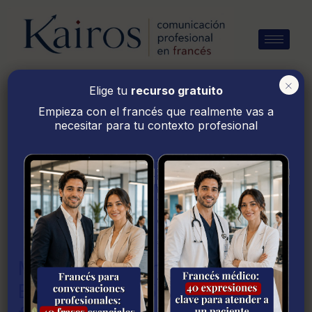
Ir
al
contenido
×
Elige tu
recurso gratuito
Empieza con el francés que realmente vas a
necesitar para tu contexto profesional
aprende francés
con Eurovisión
Maman de Louane en
Maman
Eurovisión 2025: aprendemos
de