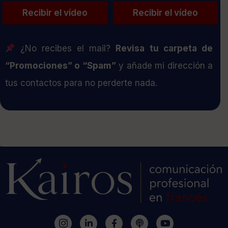
¿No recibes el mail?
Revisa tu carpeta de
“Promociones” o “Spam”
y añade mi dirección a
tus contactos para no perderte nada.
I
L
F
P
Y
c
i
a
o
o